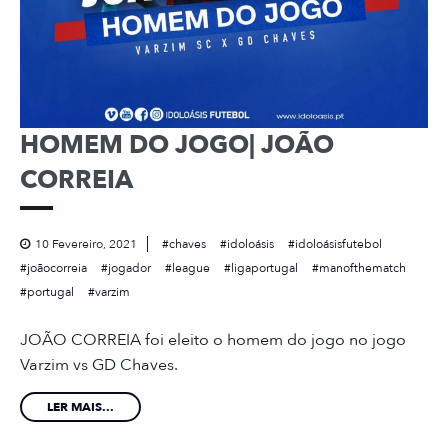
HOMEM DO JOGO| JOÃO
CORREIA
10 Fevereiro, 2021
chaves
idoloásis
idoloásisfutebol
joãocorreia
jogador
league
ligaportugal
manofthematch
portugal
varzim
JOÃO CORREIA foi eleito o homem do jogo no jogo
Varzim vs GD Chaves.
LER MAIS...