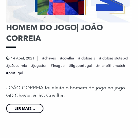
HOMEM DO JOGO| JOÃO
CORREIA
14 Abril, 2021
chaves
covilha
idoloásis
idoloásisfutebol
joãocorreia
jogador
league
ligaportugal
manofthematch
portugal
JOÃO CORREIA foi eleito o homem do jogo no jogo
GD Chaves vs SC Covilhã.
LER MAIS...