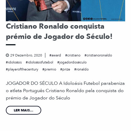
Cristiano Ronaldo conquista
prémio de Jogador do Século!
29 Dezembro, 2020
award
cristiano
cristianoronaldo
idoloásis
idoloásisfutebol
jogadordoséculo
playerofthecentury
premio
prize
ronaldo
JOGADOR DO SÉCULO A Idoloásis Futebol parabeniza
o atleta Português Cristiano Ronaldo pela conquista do
prémio de Jogador do Século
LER MAIS...