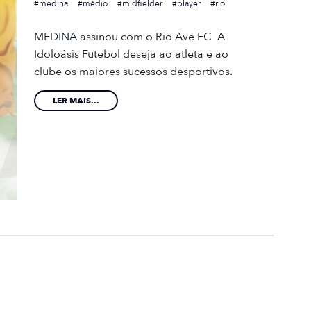
medina
médio
midfielder
player
rio
MEDINA assinou com o Rio Ave FC A
Idoloásis Futebol deseja ao atleta e ao
clube os maiores sucessos desportivos.
LER MAIS...