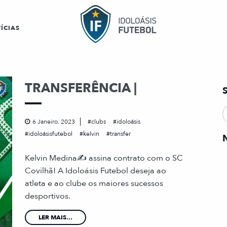
ÍCIAS
TRANSFERÊNCIA |
6 Janeiro, 2023
clubs
idoloásis
idoloásisfutebol
kelvin
transfer
Kelvin Medina✍️ assina contrato com o SC
Covilhã! A Idoloásis Futebol deseja ao
atleta e ao clube os maiores sucessos
desportivos.
LER MAIS...