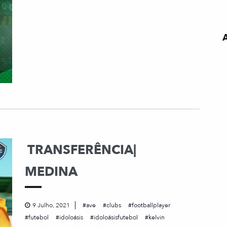
TRANSFERÊNCIA|
MEDINA
9 Julho, 2021
ave
clubs
footballplayer
futebol
idoloásis
idoloásisfutebol
kelvin