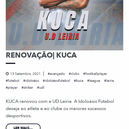
RENOVAÇÃO| KUCA
13 Setembro, 2021
avançado
clubs
footballplayer
futebol
idoloásis
idoloásisfutebol
kuca
league
leiria
player
striker
udl
KUCA renovou com a UD Leiria A Idoloásis Futebol
deseja ao atleta e ao clube os maiores sucessos
desportivos.
LER MAIS...