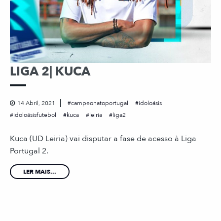
LIGA 2| KUCA
14 Abril, 2021
campeonatoportugal
idoloásis
idoloásisfutebol
kuca
leiria
liga2
Kuca (UD Leiria) vai disputar a fase de acesso à Liga
Portugal 2.
LER MAIS...