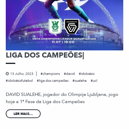
LIGA DOS CAMPEÕES|
13 Julho, 2023
champions
david
idoloásis
idoloásisfutebol
liga dos campeões
sualehe
ucl
DAVID SUALEHE, jogador do Olimpija Ljubljana, jogo
hoje a 1ª Fase da Liga dos Campeões
LER MAIS...