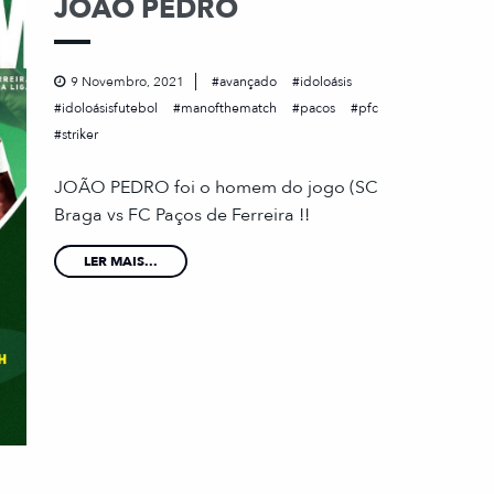
JOÃO PEDRO
9 Novembro, 2021
avançado
idoloásis
idoloásisfutebol
manofthematch
pacos
pfc
striker
JOÃO PEDRO foi o homem do jogo (SC
Braga vs FC Paços de Ferreira !!
LER MAIS...