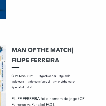
MAN OF THE MATCH|
FILIPE FERREIRA
24 Maio, 2021
goalkeeper
guarda
idoloásis
idoloásisfutebol
manofthematch
penafiel
pfc
FILIPE FERREIRA foi o homem do jogo (CF
Feirense vs Penafiel FC) !!