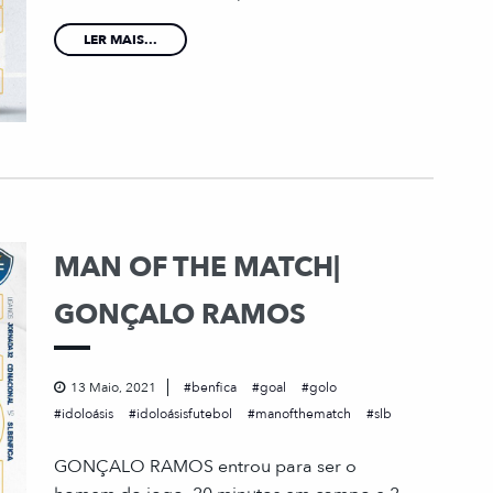
LER MAIS...
MAN OF THE MATCH|
GONÇALO RAMOS
13 Maio, 2021
benfica
goal
golo
idoloásis
idoloásisfutebol
manofthematch
slb
GONÇALO RAMOS entrou para ser o