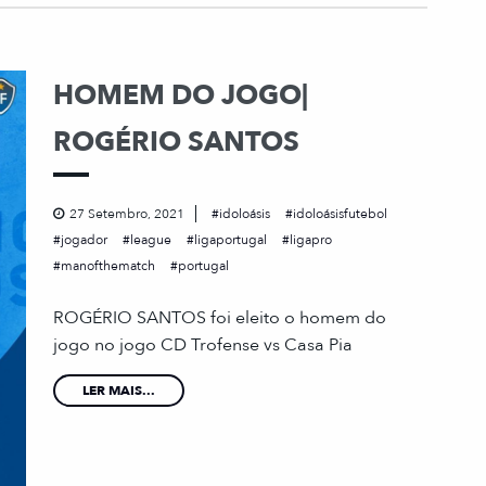
HOMEM DO JOGO|
ROGÉRIO SANTOS
27 Setembro, 2021
idoloásis
idoloásisfutebol
jogador
league
ligaportugal
ligapro
manofthematch
portugal
ROGÉRIO SANTOS foi eleito o homem do
jogo no jogo CD Trofense vs Casa Pia
LER MAIS...