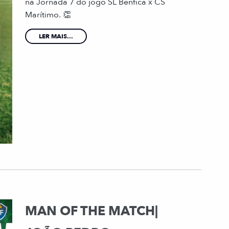
na Jornada 7 do jogo SL Benfica x CS
Marítimo. 👏
LER MAIS...
MAN OF THE MATCH|