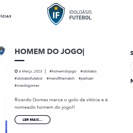
ÍCIAS
HOMEM DO JOGO|
6 Março, 2023
homemdojogo
idoloásis
idoloásisfutebol
manofthematch
partizan
ricardogomes
Ricardo Gomes marca o golo da vitória e é
nomeado homem do jogo!!
LER MAIS...