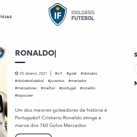
ÍCIAS
RONALDO|
25 Janeiro, 2021
cr7
goat
idoloásis
idoloásisfutebol
juventus
marcador
marcadores
melhor
portugal
ronaldo
topscorer
Um dos maiores goleadores da história é
Português!! Cristiano Ronaldo atinge a
marca dos 760 Golos Marcados