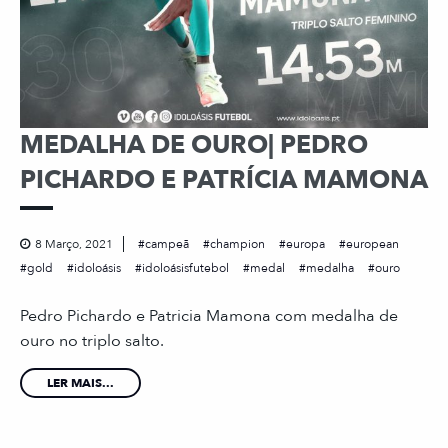
MEDALHA DE OURO| PEDRO
PICHARDO E PATRÍCIA MAMONA
8 Março, 2021
campeã
champion
europa
european
gold
idoloásis
idoloásisfutebol
medal
medalha
ouro
Pedro Pichardo e Patricia Mamona com medalha de
ouro no triplo salto.
LER MAIS...