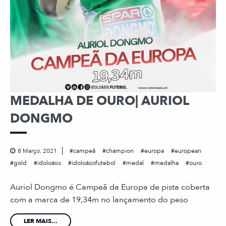
MEDALHA DE OURO| AURIOL
DONGMO
8 Março, 2021
campeã
champion
europa
european
gold
idoloásis
idoloásisfutebol
medal
medalha
ouro
Auriol Dongmo é Campeã da Europa de pista coberta
com a marca de 19,34m no lançamento do peso
LER MAIS...