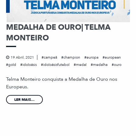
MEDALHA DE OURO| TELMA
MONTEIRO
19 Abril, 2021
campeã
champion
europa
european
gold
idoloásis
idoloásisfutebol
medal
medalha
ouro
Telma Monteiro conquista a Medalha de Ouro nos
Europeus.
LER MAIS...