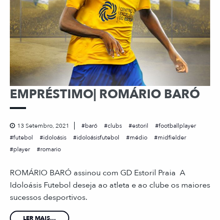
EMPRÉSTIMO| ROMÁRIO BARÓ
13 Setembro, 2021
baró
clubs
estoril
footballplayer
futebol
idoloásis
idoloásisfutebol
médio
midfielder
player
romario
ROMÁRIO BARÓ assinou com GD Estoril Praia A
Idoloásis Futebol deseja ao atleta e ao clube os maiores
sucessos desportivos.
LER MAIS...