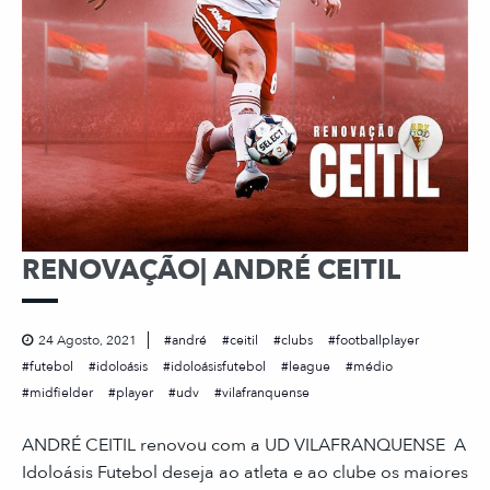
RENOVAÇÃO| ANDRÉ CEITIL
24 Agosto, 2021
andré
ceitil
clubs
footballplayer
futebol
idoloásis
idoloásisfutebol
league
médio
midfielder
player
udv
vilafranquense
ANDRÉ CEITIL renovou com a UD VILAFRANQUENSE A
Idoloásis Futebol deseja ao atleta e ao clube os maiores