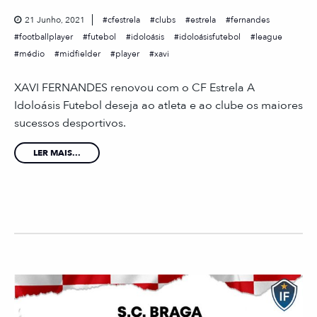
21 Junho, 2021
cfestrela
clubs
estrela
fernandes
footballplayer
futebol
idoloásis
idoloásisfutebol
league
médio
midfielder
player
xavi
XAVI FERNANDES renovou com o CF Estrela A
Idoloásis Futebol deseja ao atleta e ao clube os maiores
sucessos desportivos.
LER MAIS...