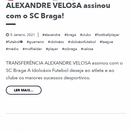
ALEXANDRE VELOSA assinou
com o SC Braga!
5 Janeiro, 2021
alexandre
braga
clubs
footballplayer
futebol⚽
guerreiro
idoloásis
idoloásisfutebol
league
médio
midfielder
player
scbraga
velosa
TRANSFERÊNCIA ALEXANDRE VELOSA assinou com o
SC Braga A Idoloásis Futebol deseja ao atleta e ao
clube os maiores sucessos desportivos.
LER MAIS...