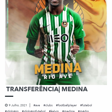
TRANSFERÊNCIA| MEDINA
9 Julho, 2021
ave
clubs
footballplayer
futebol
idoloásis
idoloásisfutebol
kelvin
medina
médio