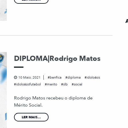
DIPLOMA|Rodrigo Matos
10 Maio, 2021
benfica
diploma
idoloásis
idoloásisfutebol
merito
slb
social
Rodrigo Matos recebeu o diploma de
Mérito Social.
LER MAIS...