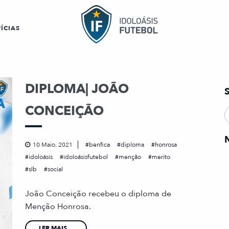
ÍCIAS
DIPLOMA| JOÃO
CONCEIÇÃO
10 Maio, 2021
benfica
diploma
honrosa
idoloásis
idoloásisfutebol
menção
merito
slb
social
João Conceição recebeu o diploma de
Menção Honrosa.
LER MAIS...