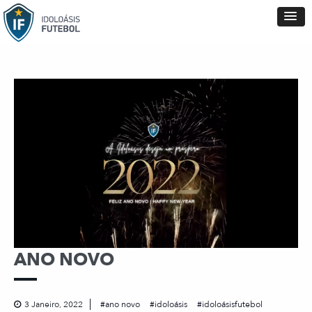
ANO NOVO
3 Janeiro, 2022
ano novo
idoloásis
idoloásisfutebol