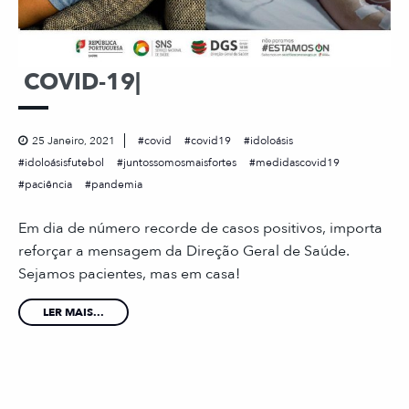
COVID-19|
25 Janeiro, 2021
covid
covid19
idoloásis
idoloásisfutebol
juntossomosmaisfortes
medidascovid19
paciência
pandemia
Em dia de número recorde de casos positivos, importa
reforçar a mensagem da Direção Geral de Saúde.
Sejamos pacientes, mas em casa!
LER MAIS...