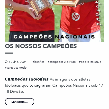
OS NOSSOS CAMPEÕES
4 Julho, 2024
benfica
campeões 2 divisão
pedro izbisciuc
yanick semedo
𝘾𝙖𝙢𝙥𝙚𝙤̃𝙚𝙨 𝙄𝙙𝙤𝙡𝙤𝙖́𝙨𝙞𝙨 As imagens dos atletas
Idoloásis que se sagraram Campeões Nacionais sub-17
- II Divisão.
LER MAIS...