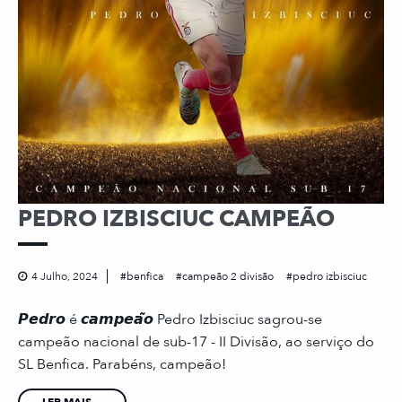
PEDRO IZBISCIUC CAMPEÃO
4 Julho, 2024
benfica
campeão 2 divisão
pedro izbisciuc
𝙋𝙚𝙙𝙧𝙤 é 𝙘𝙖𝙢𝙥𝙚𝙖̃𝙤 Pedro Izbisciuc sagrou-se
campeão nacional de sub-17 - II Divisão, ao serviço do
SL Benfica. Parabéns, campeão!