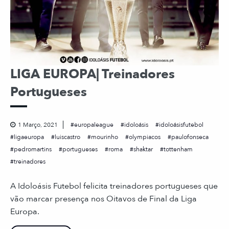
LIGA EUROPA| Treinadores
Portugueses
1 Março, 2021
europaleague
idoloásis
idoloásisfutebol
ligaeuropa
luiscastro
mourinho
olympiacos
paulofonseca
pedromartins
portugueses
roma
shaktar
tottenham
treinadores
A Idoloásis Futebol felicita treinadores portugueses que
vão marcar presença nos Oitavos de Final da Liga
Europa.