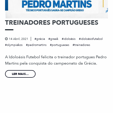
TREINADORES PORTUGUESES
14 Abril, 2021
grécia
greek
idoloásis
idoloásisfutebol
olympiakos
pedromartins
portugueses
treinadores
A Idoloásis Futebol felicita o treinador portugues Pedro
Martins pela conquista do campeonato da Grécia.
LER MAIS...