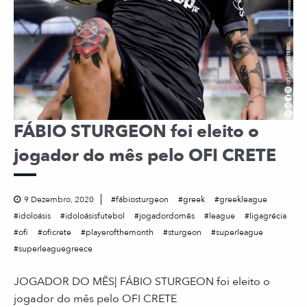
FÁBIO STURGEON foi eleito o
jogador do mês pelo OFI CRETE
9 Dezembro, 2020
fábiosturgeon
greek
greekleague
idoloásis
idoloásisfutebol
jogadordomês
league
ligagrécia
ofi
oficrete
playerofthemonth
sturgeon
superleague
superleaguegreece
JOGADOR DO MÊS| FÁBIO STURGEON foi eleito o
jogador do mês pelo OFI CRETE