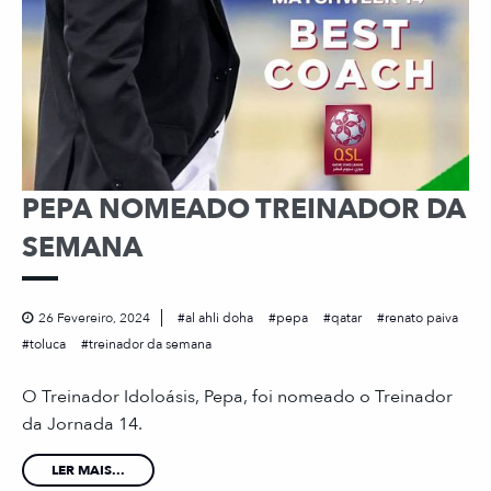
PEPA NOMEADO TREINADOR DA
SEMANA
26 Fevereiro, 2024
al ahli doha
pepa
qatar
renato paiva
toluca
treinador da semana
O Treinador Idoloásis, Pepa, foi nomeado o Treinador
da Jornada 14.
LER MAIS...