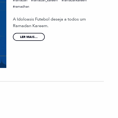
ramadan
ramadan_kareem
ramadankareem
ramadhan
A Idoloasis Futebol deseja a todos um
Ramadan Kareem.
LER MAIS...