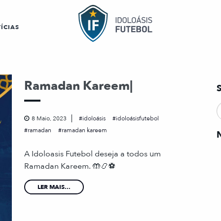
ÍCIAS
Ramadan Kareem|
8 Maio, 2023
idoloásis
idoloásisfutebol
ramadan
ramadan kareem
A Idoloasis Futebol deseja a todos um
Ramadan Kareem. 🤲📿⚽
LER MAIS...