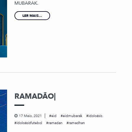
MUBARAK.
LER MAIS...
RAMADÃO|
17 Maio, 2021
eid
eidmubarak
idoloásis
idoloásisfutebol
ramadan
ramadhan