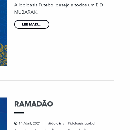
A Idoloasis Futebol deseja a todos um EID
MUBARAK.
LER MAIS...
RAMADÃO
14 Abril, 2021
idoloásis
idoloásisfutebol