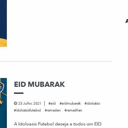
EID MUBARAK
23 Julho, 2021
eid
eidmubarak
idoloásis
idoloásisfutebol
ramadan
ramadhan
A Idoloasis Futebol deseja a todos um EID