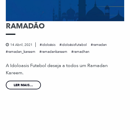
RAMADÃO
14 Abril, 2021
idoloásis
idoloásisfutebol
ramadan
ramadan_kareem
ramadankareem
ramadhan
A Idoloasis Futebol deseja a todos um Ramadan
Kareem.
LER MAIS...