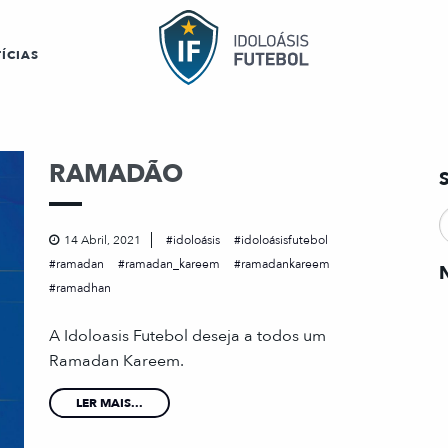
ÍCIAS
RAMADÃO
14 Abril, 2021
idoloásis
idoloásisfutebol
ramadan
ramadan_kareem
ramadankareem
ramadhan
A Idoloasis Futebol deseja a todos um
Ramadan Kareem.
LER MAIS...