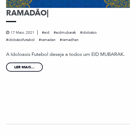
RAMADÃO|
17 Maio, 2021
eid
eidmubarak
idoloásis
idoloásisfutebol
ramadan
ramadhan
A Idoloasis Futebol deseja a todos um EID MUBARAK.
LER MAIS...