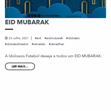
EID MUBARAK
23 Julho, 2021
eid
eidmubarak
idoloásis
idoloásisfutebol
ramadan
ramadhan
A Idoloasis Futebol deseja a todos um EID MUBARAK.
LER MAIS...