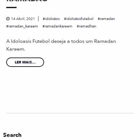
14 Abril, 2021
idoloásis
idoloásisfutebol
ramadan
ramadan_kareem
ramadankareem
ramadhan
A Idoloasis Futebol deseja a todos um Ramadan
Kareem.
LER MAIS...
Search