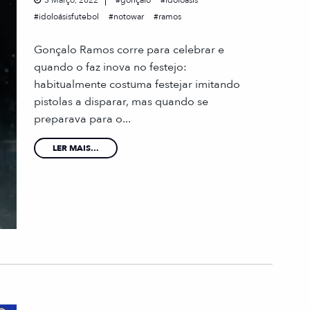
3 Março, 2022
gonçalo
idoloásis
idoloásisfutebol
notowar
ramos
Gonçalo Ramos corre para celebrar e
quando o faz inova no festejo:
habitualmente costuma festejar imitando
pistolas a disparar, mas quando se
preparava para o...
LER MAIS...