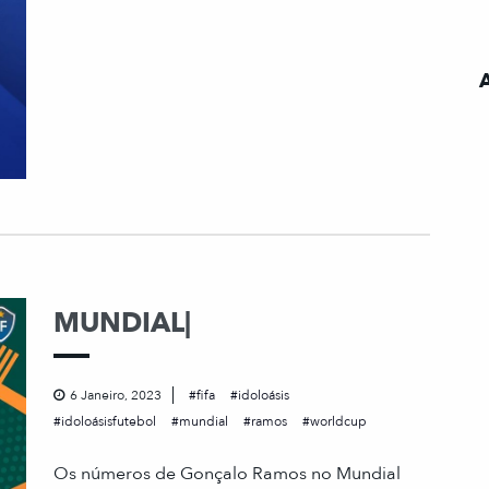
MUNDIAL|
6 Janeiro, 2023
fifa
idoloásis
idoloásisfutebol
mundial
ramos
worldcup
Os números de Gonçalo Ramos no Mundial