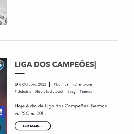
LIGA DOS CAMPEÕES|
6 Outubro, 2022
benfica
champions
idoloásis
idoloásisfutebol
psg
ramos
Hoje é dia de Liga dos Campeões. Benfica
vs PSG ás 20h.
LER MAIS...