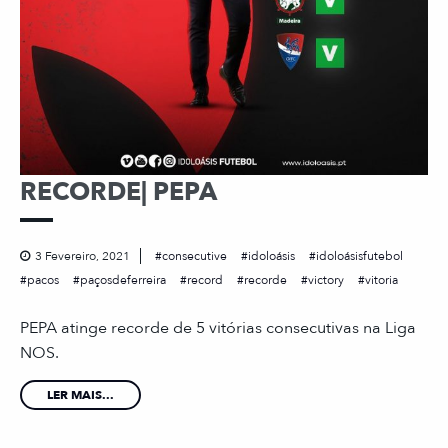
RECORDE| PEPA
3 Fevereiro, 2021
consecutive
idoloásis
idoloásisfutebol
pacos
paçosdeferreira
record
recorde
victory
vitoria
PEPA atinge recorde de 5 vitórias consecutivas na Liga
NOS.
LER MAIS...