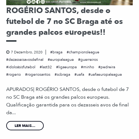
ROGÉRIO SANTOS, desde o
futebol de 7 no SC Braga até os
grandes palcos europeus!!
7 Dezembro, 2020
braga
championsleague
dezasseisavosdefinal
europaleague
guerreiros
idoloásisfutebol
last32
ligaeuropa
minho
pedreira
rogerio
rogeriosantos
scbraga
uefa
uefaeuropaleague
APURADOS| ROGÉRIO SANTOS, desde o futebol de 7
no SC Braga até os grandes palcos europeus.
Qualificação garantida para os dezasseis avos de final
da...
LER MAIS...