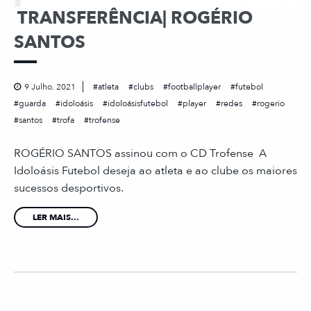
TRANSFERÊNCIA| ROGÉRIO
SANTOS
9 Julho, 2021
atleta
clubs
footballplayer
futebol
guarda
idoloásis
idoloásisfutebol
player
redes
rogerio
santos
trofa
trofense
ROGÉRIO SANTOS assinou com o CD Trofense A
Idoloásis Futebol deseja ao atleta e ao clube os maiores
sucessos desportivos.
LER MAIS...