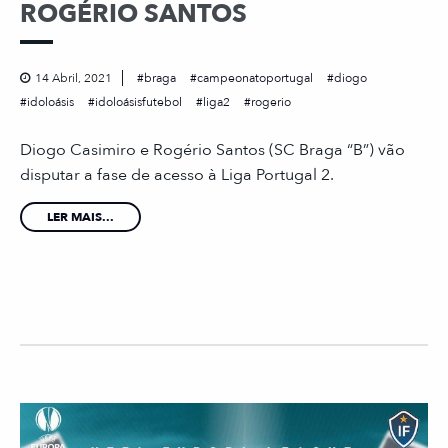
ROGÉRIO SANTOS
14 Abril, 2021
braga
campeonatoportugal
diogo
idoloásis
idoloásisfutebol
liga2
rogerio
Diogo Casimiro e Rogério Santos (SC Braga “B”) vão
disputar a fase de acesso à Liga Portugal 2.
LER MAIS...