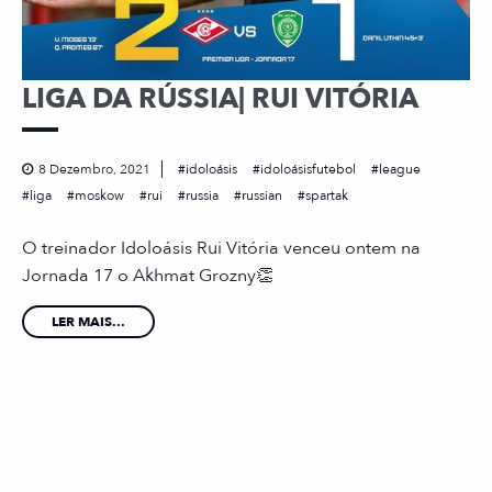
LIGA DA RÚSSIA| RUI VITÓRIA
8 Dezembro, 2021
idoloásis
idoloásisfutebol
league
liga
moskow
rui
russia
russian
spartak
O treinador Idoloásis Rui Vitória venceu ontem na
Jornada 17 o Akhmat Grozny👏
LER MAIS...