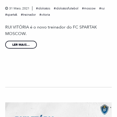
31 Maio, 2021
idoloásis
idoloásisfutebol
moscow
rui
spartak
treinador
vitoria
RUI VITÓRIA é o novo treinador do FC SPARTAK
MOSCOW.
LER MAIS...