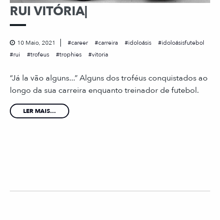
RUI VITÓRIA|
10 Maio, 2021
career
carreira
idoloásis
idoloásisfutebol
rui
trofeus
trophies
vitoria
“Já la vão alguns...” Alguns dos troféus conquistados ao
longo da sua carreira enquanto treinador de futebol.
LER MAIS...