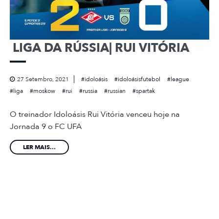
LIGA DA RÚSSIA| RUI VITÓRIA
27 Setembro, 2021
idoloásis
idoloásisfutebol
league
liga
moskow
rui
russia
russian
spartak
O treinador Idoloásis Rui Vitória venceu hoje na
Jornada 9 o FC UFA
LER MAIS...