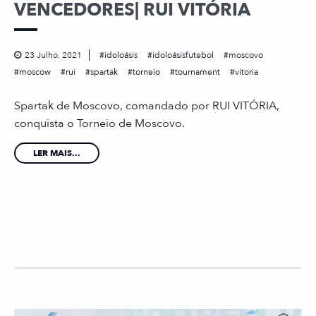
VENCEDORES| RUI VITÓRIA
23 Julho, 2021
idoloásis
idoloásisfutebol
moscovo
moscow
rui
spartak
torneio
tournament
vitoria
Spartak de Moscovo, comandado por RUI VITÓRIA,
conquista o Torneio de Moscovo.
LER MAIS...