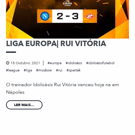
LIGA EUROPA| RUI VITÓRIA
15 Outubro, 2021
europa
idoloásis
idoloásisfutebol
league
liga
moskow
rui
spartak
O treinador Idoloásis Rui Vitória venceu hoje na em
Nápoles
LER MAIS...