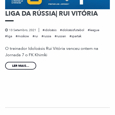
LIGA DA RÚSSIA| RUI VITÓRIA
13 Setembro, 2021
idoloásis
idoloásisfutebol
league
liga
moskow
rui
russia
russian
spartak
O treinador Idoloásis Rui Vitória venceu ontem na
Jornada 7 o FK Khimki
LER MAIS...