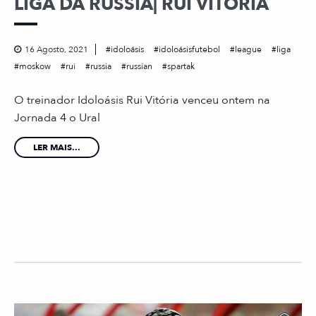
LIGA DA RÚSSIA| RUI VITÓRIA
16 Agosto, 2021
idoloásis
idoloásisfutebol
league
liga
moskow
rui
russia
russian
spartak
O treinador Idoloásis Rui Vitória venceu ontem na
Jornada 4 o Ural
LER MAIS...