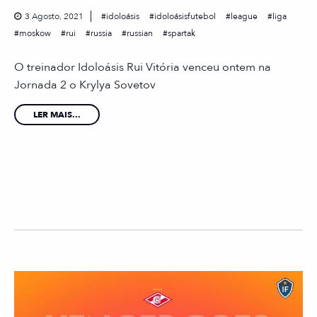
3 Agosto, 2021
idoloásis
idoloásisfutebol
league
liga
moskow
rui
russia
russian
spartak
O treinador Idoloásis Rui Vitória venceu ontem na
Jornada 2 o Krylya Sovetov
LER MAIS...