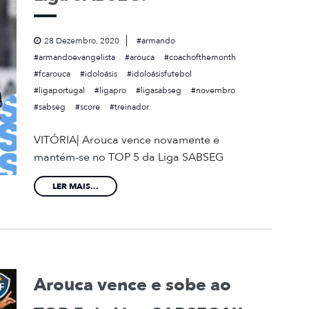
28 Dezembro, 2020
armando
armandoevangelista
arouca
coachofthemonth
fcarouca
idoloásis
idoloásisfutebol
ligaportugal
ligapro
ligasabseg
novembro
sabseg
score
treinador
VITÓRIA| Arouca vence novamente e
mantém-se no TOP 5 da Liga SABSEG
LER MAIS...
Arouca vence e sobe ao