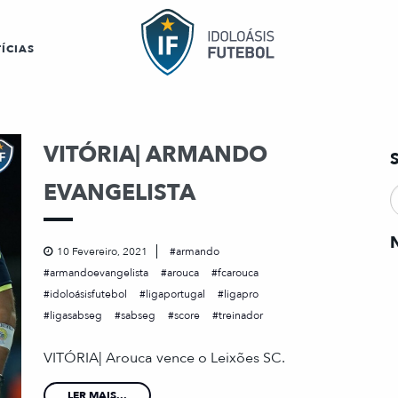
ÍCIAS
VITÓRIA| ARMANDO
EVANGELISTA
10 Fevereiro, 2021
armando
armandoevangelista
arouca
fcarouca
idoloásisfutebol
ligaportugal
ligapro
ligasabseg
sabseg
score
treinador
VITÓRIA| Arouca vence o Leixões SC.
LER MAIS...