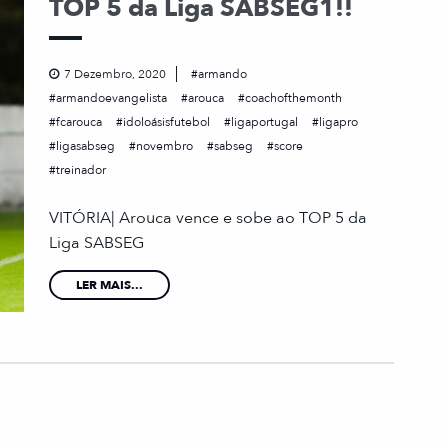
TOP 5 da Liga SABSEG1!!
7 Dezembro, 2020
armando
armandoevangelista
arouca
coachofthemonth
fcarouca
idoloásisfutebol
ligaportugal
ligapro
ligasabseg
novembro
sabseg
score
treinador
VITÓRIA| Arouca vence e sobe ao TOP 5 da
Liga SABSEG
LER MAIS...