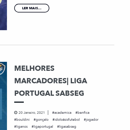
LER MAIS...
MELHORES
MARCADORES| LIGA
PORTUGAL SABSEG
20 Janeiro, 2021
academica
benfica
bouldini
gonçalo
idoloásisfutebol
jogador
liganos
ligaportugal
ligasabseg