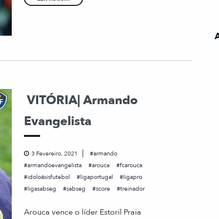
VITÓRIA| Armando
Evangelista
3 Fevereiro, 2021
armando
armandoevangelista
arouca
fcarouca
idoloásisfutebol
ligaportugal
ligapro
ligasabseg
sabseg
score
treinador
Arouca vence o líder Estoril Praia