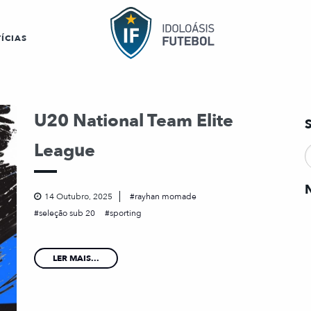
ÍCIAS
U20 National Team Elite
League
14 Outubro, 2025
rayhan momade
seleção sub 20
sporting
LER MAIS...