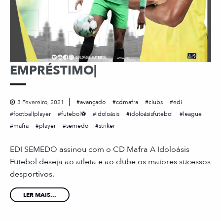
EMPRÉSTIMO|
3 Fevereiro, 2021
avançado
cdmafra
clubs
edi
footballplayer
futebol⚽
idoloásis
idoloásisfutebol
league
mafra
player
semedo
striker
EDI SEMEDO assinou com o CD Mafra A Idoloásis
Futebol deseja ao atleta e ao clube os maiores sucessos
desportivos.
LER MAIS...