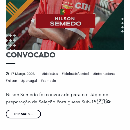
CONVOCADO
17 Março, 2023
idoloásis
idoloásisfutebol
internacional
nilson
portugal
semedo
Nilson Semedo foi convocado para o estágio de
preparação da Seleção Portuguesa Sub-15 🇵🇹⚽️
LER MAIS...