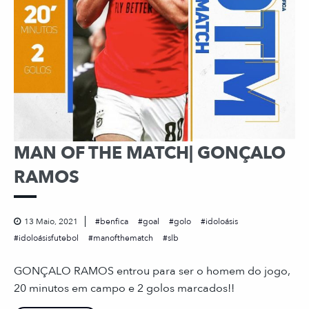
MAN OF THE MATCH| GONÇALO
RAMOS
13 Maio, 2021
benfica
goal
golo
idoloásis
idoloásisfutebol
manofthematch
slb
GONÇALO RAMOS entrou para ser o homem do jogo,
20 minutos em campo e 2 golos marcados!!