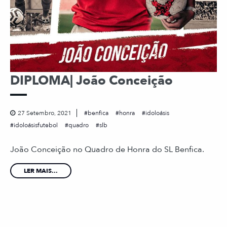
DIPLOMA| João Conceição
27 Setembro, 2021
benfica
honra
idoloásis
idoloásisfutebol
quadro
slb
João Conceição no Quadro de Honra do SL Benfica.
LER MAIS...