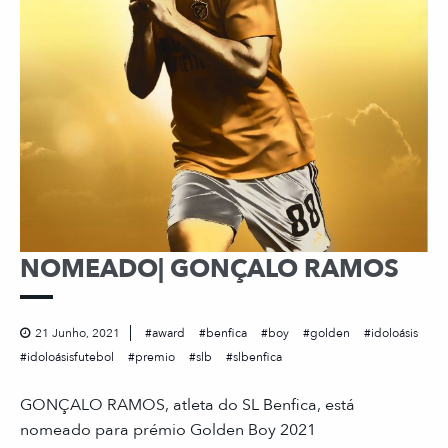
NOMEADO| GONÇALO RAMOS
21 Junho, 2021
award
benfica
boy
golden
idoloásis
idoloásisfutebol
premio
slb
slbenfica
GONÇALO RAMOS, atleta do SL Benfica, está
nomeado para prémio Golden Boy 2021