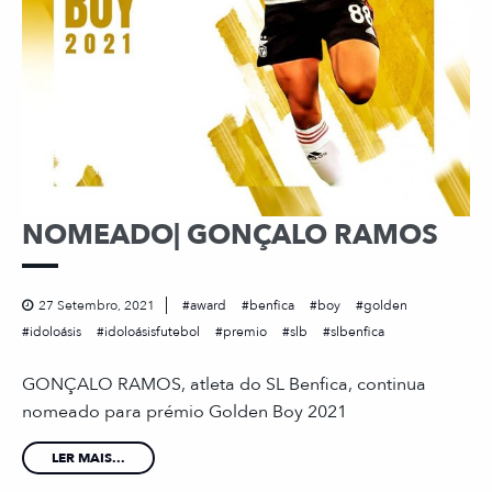
NOMEADO| GONÇALO RAMOS
27 Setembro, 2021
award
benfica
boy
golden
idoloásis
idoloásisfutebol
premio
slb
slbenfica
GONÇALO RAMOS, atleta do SL Benfica, continua
nomeado para prémio Golden Boy 2021
LER MAIS...