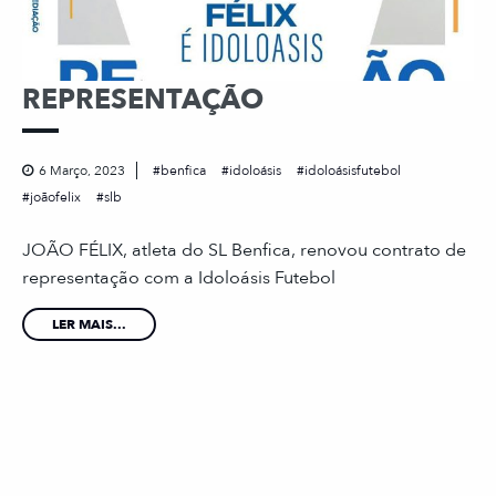
REPRESENTAÇÃO
6 Março, 2023
benfica
idoloásis
idoloásisfutebol
joãofelix
slb
JOÃO FÉLIX, atleta do SL Benfica, renovou contrato de
representação com a Idoloásis Futebol
LER MAIS...