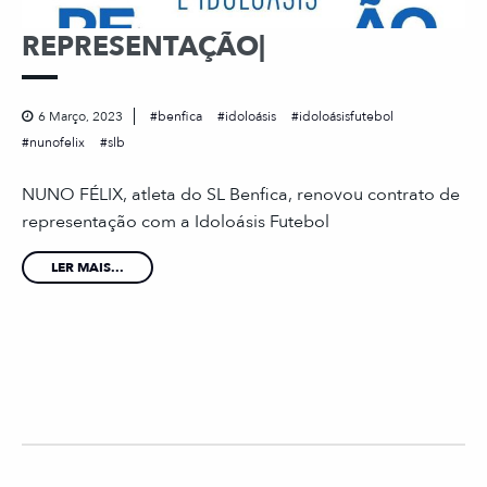
REPRESENTAÇÃO|
6 Março, 2023
benfica
idoloásis
idoloásisfutebol
nunofelix
slb
NUNO FÉLIX, atleta do SL Benfica, renovou contrato de
representação com a Idoloásis Futebol
LER MAIS...