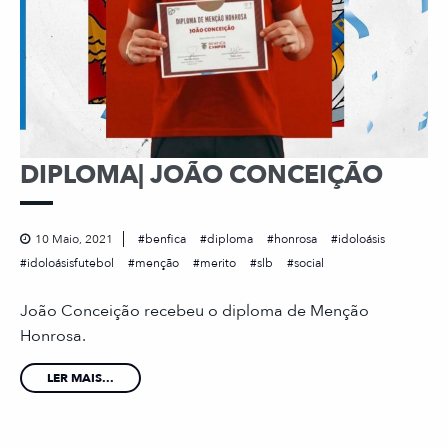
DIPLOMA| JOÃO CONCEIÇÃO
10 Maio, 2021
benfica
diploma
honrosa
idoloásis
idoloásisfutebol
menção
merito
slb
social
João Conceição recebeu o diploma de Menção
Honrosa.
LER MAIS...