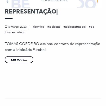
REPRESENTAÇÃO|
6 Março, 2023
benfica
idoloásis
idoloásisfutebol
slb
tomascordeiro
TOMÁS CORDEIRO assinou contrato de representação
com a Idoloásis Futebol.
LER MAIS...