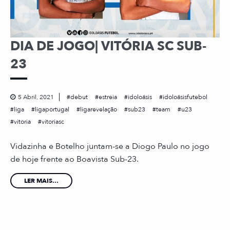
DIA DE JOGO| VITÓRIA SC SUB-
23
5 Abril, 2021
debut
estreia
idoloásis
idoloásisfutebol
liga
ligaportugal
ligarevelação
sub23
team
u23
vitoria
vitoriasc
Vidazinha e Botelho juntam-se a Diogo Paulo no jogo
de hoje frente ao Boavista Sub-23.
LER MAIS...