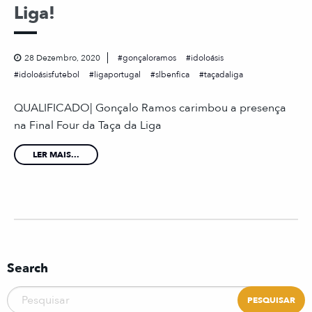
Liga!
28 Dezembro, 2020
gonçaloramos
idoloásis
idoloásisfutebol
ligaportugal
slbenfica
taçadaliga
QUALIFICADO| Gonçalo Ramos carimbou a presença
na Final Four da Taça da Liga
LER MAIS...
Search