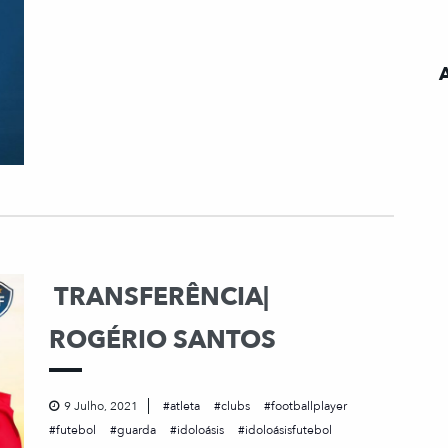
TRANSFERÊNCIA|
ROGÉRIO SANTOS
9 Julho, 2021
atleta
clubs
footballplayer
futebol
guarda
idoloásis
idoloásisfutebol