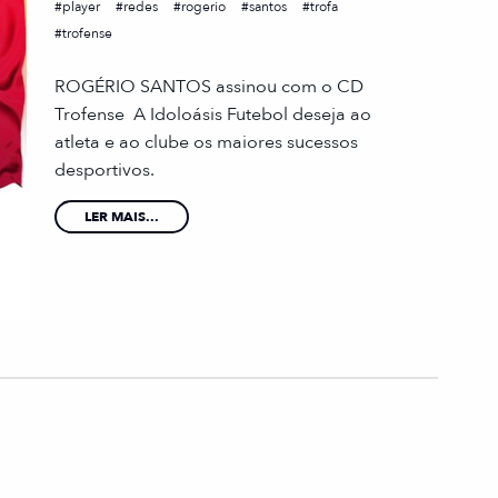
player
redes
rogerio
santos
trofa
trofense
ROGÉRIO SANTOS assinou com o CD
Trofense A Idoloásis Futebol deseja ao
atleta e ao clube os maiores sucessos
desportivos.
LER MAIS...