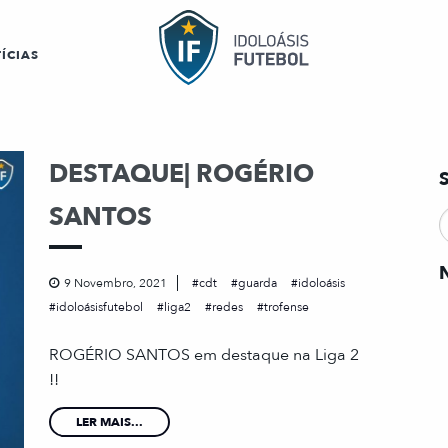
ÍCIAS
DESTAQUE| ROGÉRIO
SANTOS
9 Novembro, 2021
cdt
guarda
idoloásis
idoloásisfutebol
liga2
redes
trofense
ROGÉRIO SANTOS em destaque na Liga 2
!!
LER MAIS...