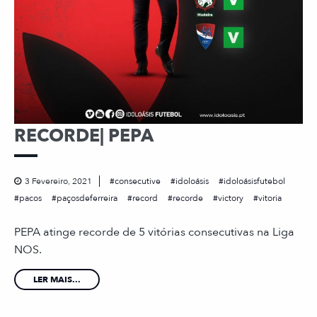
RECORDE| PEPA
3 Fevereiro, 2021
consecutive
idoloásis
idoloásisfutebol
pacos
paçosdeferreira
record
recorde
victory
vitoria
PEPA atinge recorde de 5 vitórias consecutivas na Liga
NOS.
LER MAIS...