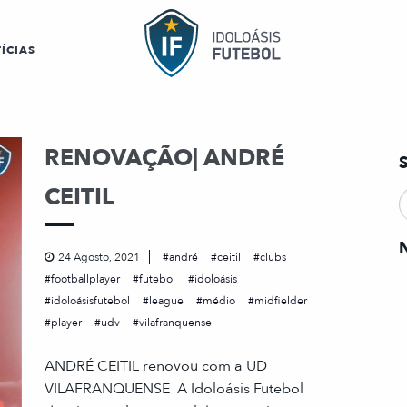
ÍCIAS
RENOVAÇÃO| ANDRÉ
CEITIL
24 Agosto, 2021
andré
ceitil
clubs
footballplayer
futebol
idoloásis
idoloásisfutebol
league
médio
midfielder
player
udv
vilafranquense
ANDRÉ CEITIL renovou com a UD
VILAFRANQUENSE A Idoloásis Futebol