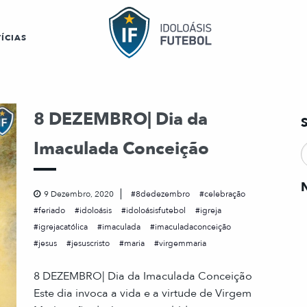
ÍCIAS
8 DEZEMBRO| Dia da
Imaculada Conceição
9 Dezembro, 2020
8dedezembro
celebração
feriado
idoloásis
idoloásisfutebol
igreja
igrejacatólica
imaculada
imaculadaconceição
jesus
jesuscristo
maria
virgemmaria
8 DEZEMBRO| Dia da Imaculada Conceição
Este dia invoca a vida e a virtude de Virgem