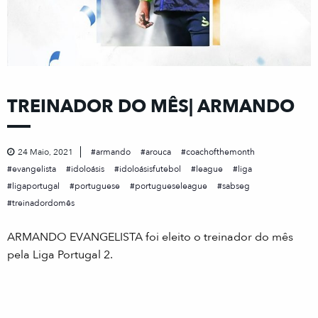
TREINADOR DO MÊS| ARMANDO
24 Maio, 2021
armando
arouca
coachofthemonth
evangelista
idoloásis
idoloásisfutebol
league
liga
ligaportugal
portuguese
portugueseleague
sabseg
treinadordomês
ARMANDO EVANGELISTA foi eleito o treinador do mês
pela Liga Portugal 2.