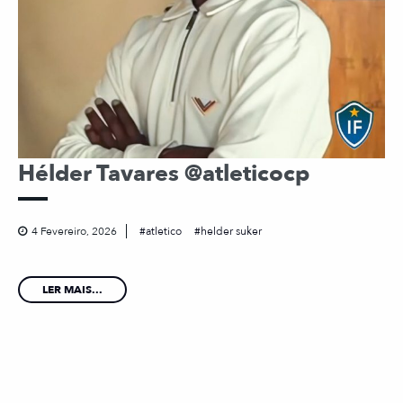
Hélder Tavares @atleticocp
4 Fevereiro, 2026
atletico
helder suker
LER MAIS...