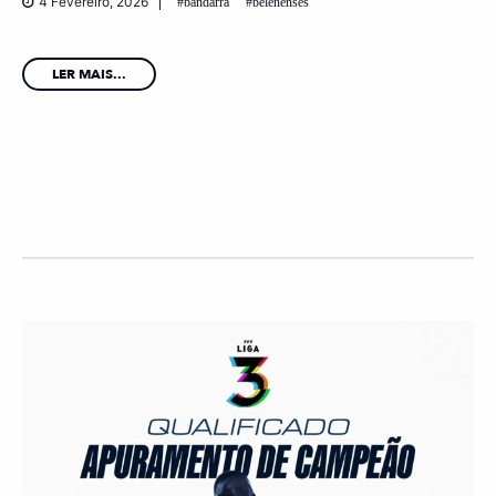
4 Fevereiro, 2026
bandarra
belenenses
LER MAIS...