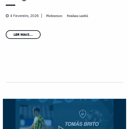
4 Fevereiro, 2026
belenenses
midana sambú
LER MAIS...