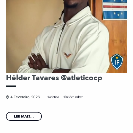
Hélder Tavares @atleticocp
4 Fevereiro, 2026
atletico
helder suker
LER MAIS...