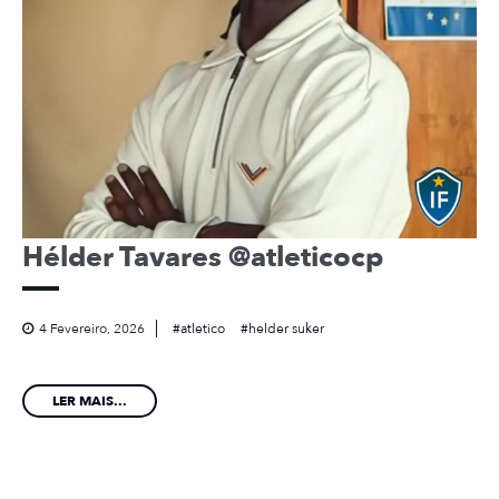
Hélder Tavares @atleticocp
4 Fevereiro, 2026
atletico
helder suker
LER MAIS...