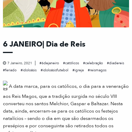
6 JANEIRO| Dia de Reis
7 Janeiro, 2021
6dejaneiro
católicos
celebração
diadereis
feriado
idoloásis
idoloásisfutebol
igreja
reismagos
A data marca, para os católicos, o dia para a veneração
aos Reis Magos, que a tradição surgida no século VIII
converteu nos santos Melchior, Gaspar e Baltazar. Nesta
data, ainda, encerram-se para os católicos os festejos
natalícios – sendo o dia em que são desarmados os
presépios e por conseguinte são retirados todos os