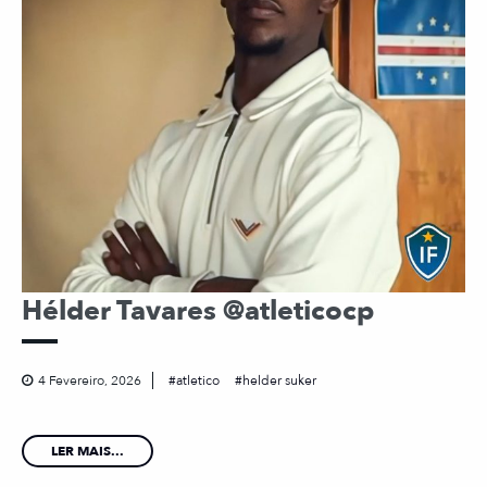
Hélder Tavares @atleticocp
4 Fevereiro, 2026
atletico
helder suker
LER MAIS...