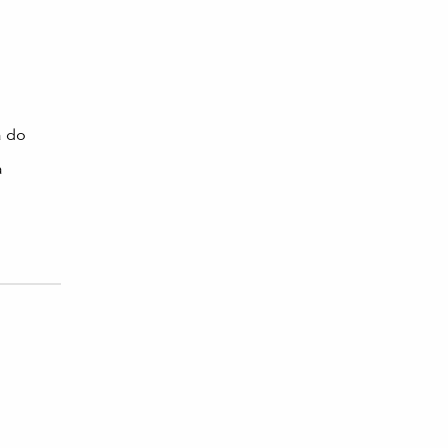
a do
a