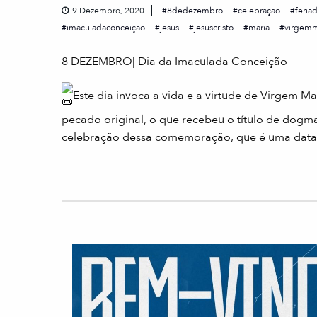
9 Dezembro, 2020
8dedezembro
celebração
feria
imaculadaconceição
jesus
jesuscristo
maria
virgemm
8 DEZEMBRO| Dia da Imaculada Conceição
Este dia invoca a vida e a virtude de Virgem 
pecado original, o que recebeu o título de dogm
celebração dessa comemoração, que é uma data de