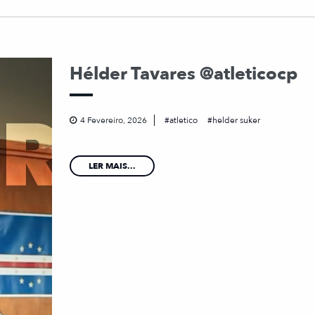
Hélder Tavares @atleticocp
4 Fevereiro, 2026
atletico
helder suker
LER MAIS...