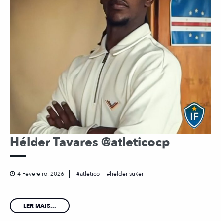
Hélder Tavares @atleticocp
4 Fevereiro, 2026
atletico
helder suker
LER MAIS...