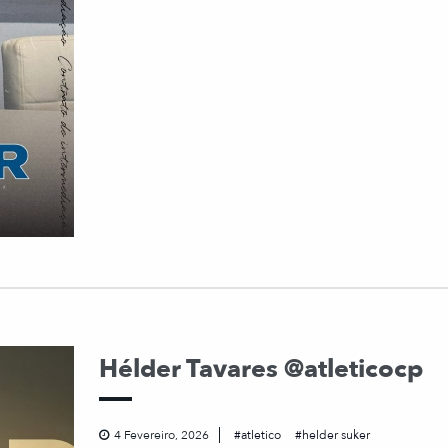
Hélder Tavares @atleticocp
4 Fevereiro, 2026
atletico
helder suker