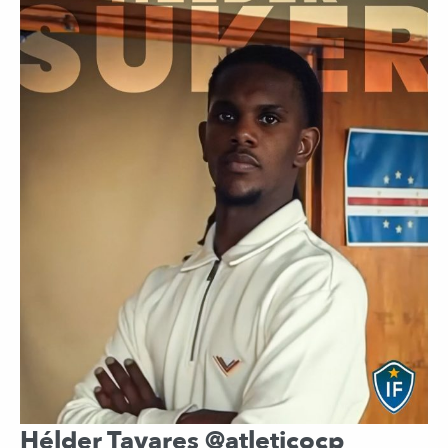
Hélder Tavares @atleticocp