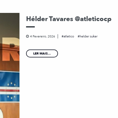
Hélder Tavares @atleticocp
4 Fevereiro, 2026
atletico
helder suker
LER MAIS...