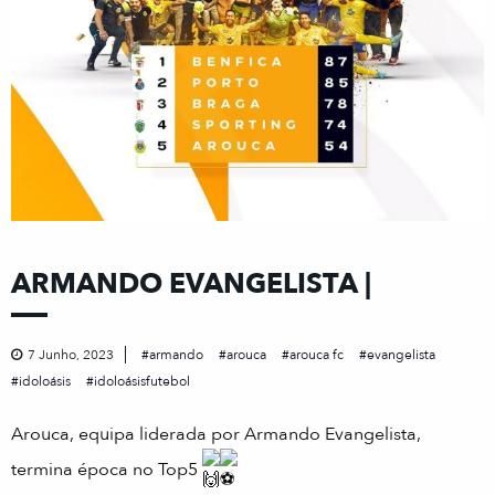
ARMANDO EVANGELISTA |
7 Junho, 2023
armando
arouca
arouca fc
evangelista
idoloásis
idoloásisfutebol
Arouca, equipa liderada por Armando Evangelista,
termina época no Top5