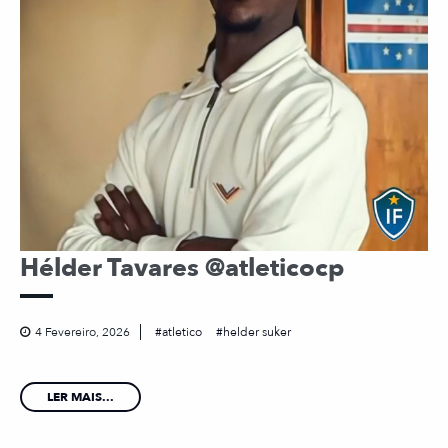
Hélder Tavares @atleticocp
4 Fevereiro, 2026
atletico
helder suker
LER MAIS...