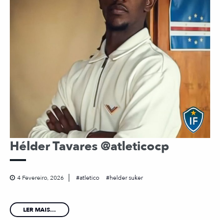
Hélder Tavares @atleticocp
4 Fevereiro, 2026
atletico
helder suker
LER MAIS...