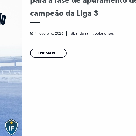
para a fase de apuramento d
campeão da Liga 3
4 Fevereiro, 2026
bandarra
belenenses
LER MAIS...