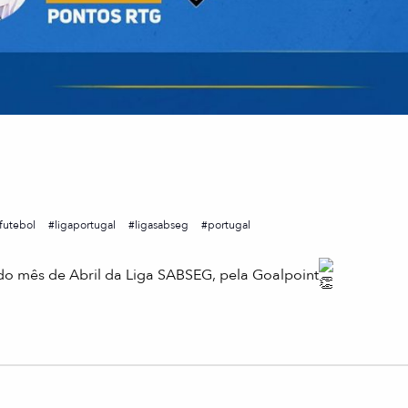
sfutebol
ligaportugal
ligasabseg
portugal
mês de Abril da Liga SABSEG, pela Goalpoint