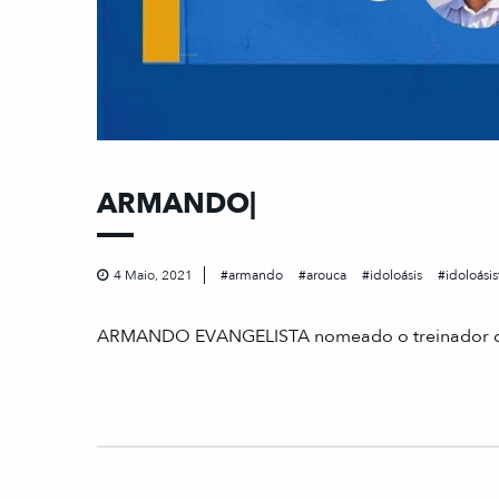
ARMANDO|
4 Maio, 2021
armando
arouca
idoloásis
idoloási
ARMANDO EVANGELISTA nomeado o treinador do 