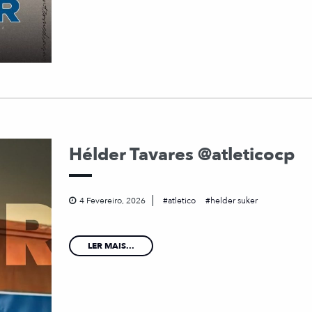
Hélder Tavares @atleticocp
4 Fevereiro, 2026
atletico
helder suker
LER MAIS...