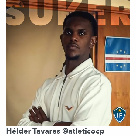
Hélder Tavares @atleticocp