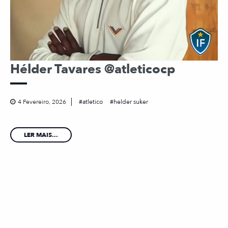
Hélder Tavares @atleticocp
4 Fevereiro, 2026
atletico
helder suker
LER MAIS...