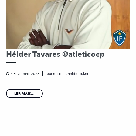
Hélder Tavares @atleticocp
4 Fevereiro, 2026
atletico
helder suker
LER MAIS...