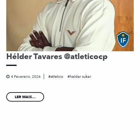
Hélder Tavares @atleticocp
4 Fevereiro, 2026
atletico
helder suker
LER MAIS...